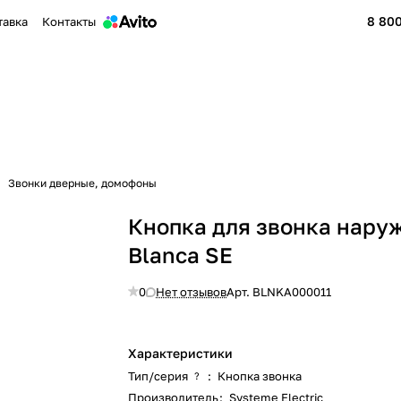
8 800
тавка
Контакты
Звонки дверные, домофоны
Кнопка для звонка наруж
Blanca SE
0
Нет отзывов
Арт.
BLNKA000011
Характеристики
Тип/серия
:
Кнопка звонка
?
Производитель
:
Systeme Electric