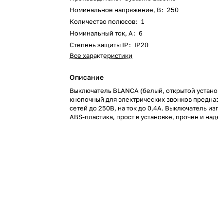
Номинальное напряжение, В
:
250
Количество полюсов
:
1
Номинальный ток, А
:
6
Степень защиты IP
:
IP20
Все характеристики
Описание
Выключатель BLANCA (белый, открытой устано
кнопочный для электрических звонков предна
сетей до 250В, на ток до 0,4А. Выключатель из
ABS-пластика, прост в установке, прочен и на
применении. Изделия серии Blanca - отлично
города и дачи.