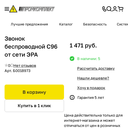
Лучшие предложения
Каталог
Безопасность
Систе
Звонок
1 471 руб.
беспроводной С96
от сети ЭРА
В наличии: 5
0
Нет отзывов
Рассчитать доставку
Арт.
Б0018973
Нашли дешевле?
Хочу в подарок
В корзину
Гарантия 5 лет
Купить в 1 клик
Цена действительна только для
интернет-магазина и может
отличаться от цен в розничных