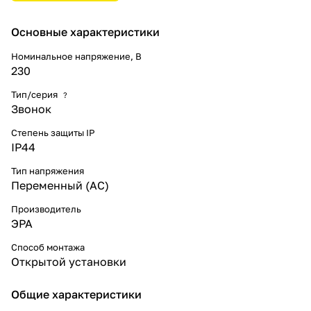
которая поставляется в
комплекте. На выбор 6
Основные характеристики
качественных мелодий, их
можно менять по настроению.
Номинальное напряжение, В
Радиус действия звонка 100
230
метров. Компактный размер,
универсальная для любого
Тип/серия
?
интерьера цветовая гамма.
Звонок
Аккуратная блистерная
упаковка делает этот звонок
Степень защиты IP
отличным вариантом подарка на
IP44
новоселье и другие праздники.
Тип напряжения
Переменный (AC)
Производитель
ЭРА
Способ монтажа
Открытой установки
Общие характеристики