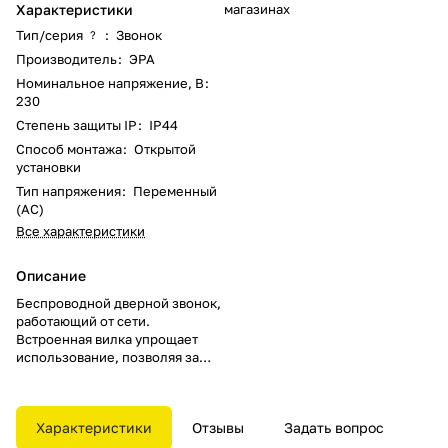
Характеристики
магазинах
Тип/серия
:
Звонок
?
Производитель
:
ЭРА
Номинальное напряжение, В
:
230
Степень защиты IP
:
IP44
Способ монтажа
:
Открытой
установки
Тип напряжения
:
Переменный
(AC)
Все характеристики
Описание
Беспроводной дверной звонок,
работающий от сети.
Встроенная вилка упрощает
использование, позволяя за
секунду подключать устройство
в любом месте, где есть
розетка. И переносить динамик
Характеристики
Отзывы
Задать вопрос
из комнаты в комнату. Кнопка
работает от батарейки А23,