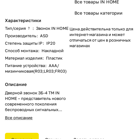
Все товары IN HOME
Все товары категории
Характеристики
Тип/серия
:
Звонок IN HOME
?
Цена действительна только для
интернет-магазина и может
Производитель
:
ASD
отличаться от цен в розничных
Степень защиты IP
:
IP20
магазинах
Способ монтажа
:
Накладной
Материал изделия
:
Пластик
Питание устройства
:
AAA/
мизинчиковая(R03;LR03;FR03)
Описание
Дверной звонок ЗБ-4 ТМ IN
HOME – представитель нового
современного поколения
беспроводных сигнальных
устройств с питанием от сети
Все описание
230В. Предназначен для
установки в квартирах, офисах,
административных зданиях и
т.п. Обеспечивает стабильный