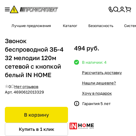
Лучшие предложения
Каталог
Безопасность
Систе
Звонок
494 руб.
беспроводной ЗБ-4
32 мелодии 120м
В наличии: 4
сетевой с кнопкой
Рассчитать доставку
белый IN HOME
Нашли дешевле?
0
Нет отзывов
Арт.
4690612013329
Хочу в подарок
Гарантия 5 лет
В корзину
Купить в 1 клик