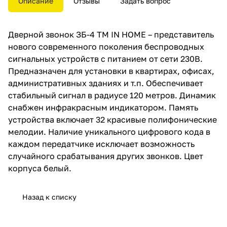
Описание
Отзывы
Задать вопрос
сигнал в радиусе 120 метров.
Динамик снабжен
инфракрасным индикатором.
Дверной звонок ЗБ-4 ТМ IN HOME – представитель
Память устройства включает 32
красивые полифонические
нового современного поколения беспроводных
мелодии. Наличие уникального
сигнальных устройств с питанием от сети 230В.
цифрового кода в каждом
Предназначен для установки в квартирах, офисах,
передатчике исключает
возможность случайного
административных зданиях и т.п. Обеспечивает
срабатывания других звонков.
стабильный сигнал в радиусе 120 метров. Динамик
Цвет корпуса белый.
снабжен инфракрасным индикатором. Память
устройства включает 32 красивые полифонические
мелодии. Наличие уникального цифрового кода в
каждом передатчике исключает возможность
случайного срабатывания других звонков. Цвет
корпуса белый.
Назад к списку