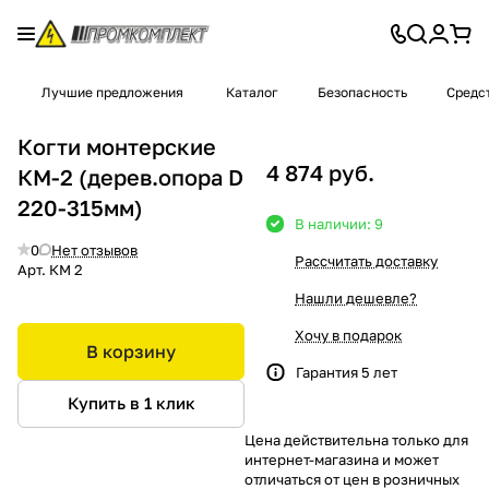
Лучшие предложения
Каталог
Безопасность
Средс
Когти монтерские
4 874 руб.
КМ-2 (дерев.опора D
220-315мм)
В наличии: 9
0
Нет отзывов
Рассчитать доставку
Арт.
КМ 2
Нашли дешевле?
Хочу в подарок
В корзину
Гарантия 5 лет
Купить в 1 клик
Цена действительна только для
интернет-магазина и может
отличаться от цен в розничных