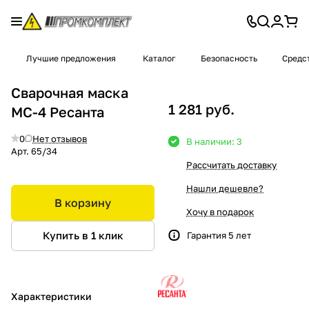
Лучшие предложения
Каталог
Безопасность
Средс
Сварочная маска
1 281 руб.
МС-4 Ресанта
0
Нет отзывов
В наличии: 3
Арт.
65/34
Рассчитать доставку
Нашли дешевле?
В корзину
Хочу в подарок
Купить в 1 клик
Гарантия 5 лет
Характеристики