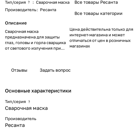
Все товары Ресанта
Тип/серия
:
Сварочная маска
?
Производитель
:
Ресанта
Все товары категории
Описание
Цена действительна только для
Сварочная маска
интернет-магазина и может
предназначена для защиты
отличаться от цен в розничных
глаз, головы и горла сварщика
магазинах
от светового излучения при
сварке. Использование маски
данного типа удобно,
поскольку светофильтр
Отзывы
Задать вопрос
автоматически затемняется при
зажигании дуги. Степень
затемнения можно настраивать
с помощью встроенного
Основные характеристики
регулятора в зависимости от
модели маски.
Тип/серия
?
Сварочная маска
Новое оголовье с трёхосевой
регулировкой
Производитель
Ресанта