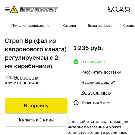
Лучшие предложения
Каталог
Безопасность
Средс
Строп Вр (фал из
1 235 руб.
капронового каната)
регулируемаы с 2-
В наличии: 2
мя карабинами)
Рассчитать доставку
0
Нет отзывов
Нашли дешевле?
Арт.
УТ-00006498
Хочу в подарок
Гарантия 5 лет
В корзину
Купить в 1 клик
Цена действительна только для
интернет-магазина и может
отличаться от цен в розничных