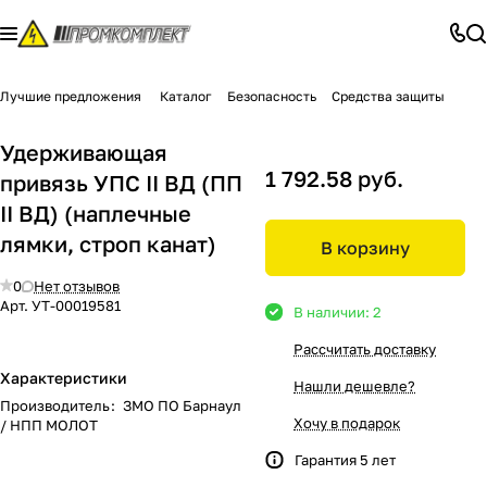
Лучшие предложения
Каталог
Безопасность
Средства защиты
Удерживающая
1 792.58 руб.
привязь УПС II ВД (ПП
II ВД) (наплечные
лямки, строп канат)
В корзину
0
Нет отзывов
Арт.
УТ-00019581
В наличии: 2
Рассчитать доставку
Характеристики
Нашли дешевле?
Производитель
:
ЗМО ПО Барнаул
Хочу в подарок
/ НПП МОЛОТ
Гарантия 5 лет