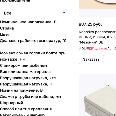
Производитель
Все
Номинальное напряжение, В
887.25 руб.
Страна
Коробка распредел
Цвет
D80мм, h33мм, IP20,
Диапазон рабочих температур, °C
"Мезонин" GE
0
0
Под заказ
Арт.
Момент срыва головки болта при
монтаже, Нм
Заказать
С анкером или дюбелем
Вид или марка материала
Разрушающая нагрузка, кгс
Разрушающая нагрузка, Н
Номин напряжение, В
Диаметр трубы или кабеля, мм
Шарнирный
Способ или тип крепления
Регулируемый шарнир