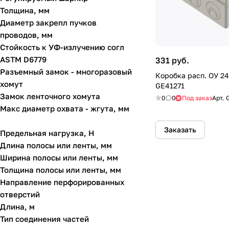
Толщина, мм
Диаметр закрепл пучков
проводов, мм
Стойкость к УФ-излучению согл
ASTM D6779
331 руб.
Разъемный замок - многоразовый
Коробка расп. ОУ 24
хомут
GE41271
Замок ленточного хомута
0
0
Под заказ
Арт.
Макс диаметр охвата - жгута, мм
Заказать
Предельная нагрузка, Н
Длина полосы или ленты, мм
Ширина полосы или ленты, мм
Толщина полосы или ленты, мм
Направление перфорированных
отверстий
Длина, м
Тип соединения частей