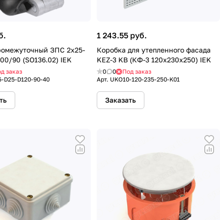
б.
1 243.55 руб.
омежуточный ЗПС 2х25-
Коробка для утепленного фасада
00/90 (SO136.02) IEK
KEZ-3 KB (КФ-3 120х230х250) IEK
д заказ
0
0
Под заказ
5-D25-D120-90-40
Арт.
UKO10-120-235-250-K01
ть
Заказать