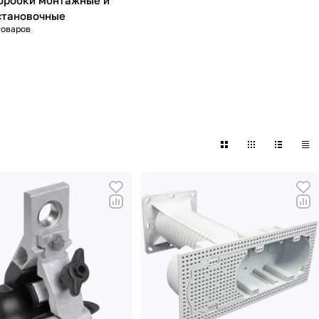
оробки монтажные и
становочные
товаров