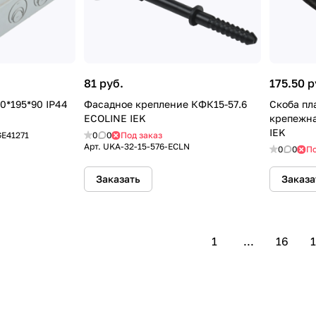
81 руб.
175.50 р
0*195*90 IP44
Фасадное крепление КФК15-57.6
Скоба пл
ECOLINE IEK
крепежна
IEK
GE41271
0
0
Под заказ
Арт.
UKA-32-15-576-ECLN
0
0
По
Заказать
Заказа
1
...
16
1