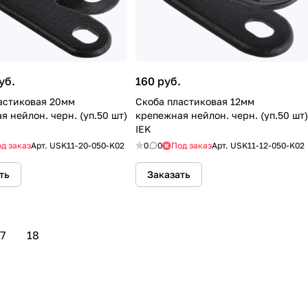
уб.
160 руб.
астиковая 20мм
Скоба пластиковая 12мм
я нейлон. черн. (уп.50 шт)
крепежная нейлон. черн. (уп.50 шт)
IEK
д заказ
Арт.
USK11-20-050-K02
0
0
Под заказ
Арт.
USK11-12-050-K02
ть
Заказать
7
18