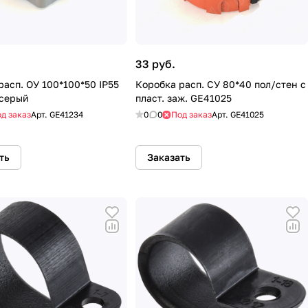
33 руб.
расп. ОУ 100*100*50 IP55
Коробка расп. СУ 80*40 пол/стен с
 серый
пласт. заж. GE41025
д заказ
Арт.
GE41234
0
0
Под заказ
Арт.
GE41025
ть
Заказать