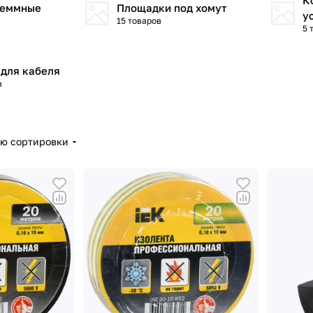
К
леммные
Площадки под хомут
у
15 товаров
5 
для кабеля
в
ию сортировки