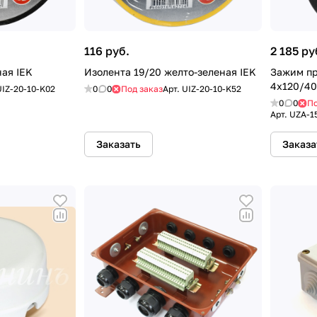
116 руб.
2 185 ру
ная IEK
Изолента 19/20 желто-зеленая IEK
Зажим пр
4х120/40
UIZ-20-10-K02
0
0
Под заказ
Арт.
UIZ-20-10-K52
0
0
По
Арт.
UZA-1
Заказать
Заказа