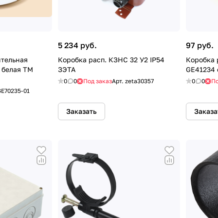
5 234 руб.
97 руб.
ительная
Коробка расп. КЗНС 32 У2 IP54
Коробка 
 белая ТМ
ЗЭТА
GE41234
0
0
Под заказ
Арт.
zeta30357
0
0
По
GE70235-01
Заказать
Заказа