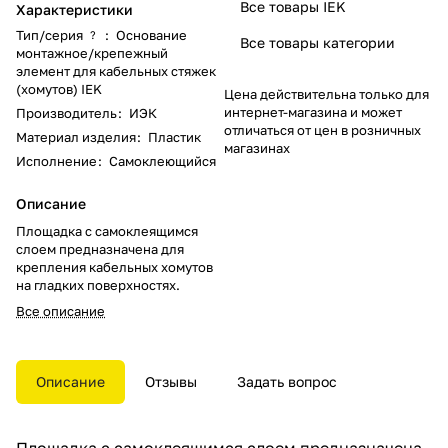
Все товары IEK
Характеристики
Тип/серия
:
Основание
?
Все товары категории
монтажное/крепежный
элемент для кабельных стяжек
(хомутов) IEK
Цена действительна только для
интернет-магазина и может
Производитель
:
ИЭК
отличаться от цен в розничных
Материал изделия
:
Пластик
магазинах
Исполнение
:
Самоклеющийся
Описание
Площадка с самоклеящимся
слоем предназначена для
крепления кабельных хомутов
на гладких поверхностях.
Все описание
Описание
Отзывы
Задать вопрос
Площадка с самоклеящимся слоем предназначена