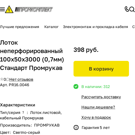
Лучшие предложения
Каталог
Электромонтаж и прокладка кабеля
С
Лоток
398 руб.
неперфорированный
100х50х3000 (0,7мм)
Стандарт Промрукав
В корзину
0
Нет отзывов
Арт.
PR16.0046
В наличии: 312
Рассчитать доставку
Характеристики
Нашли дешевле?
Тип/серия
:
Лоток листовой,
?
Хочу в подарок
кабельный Промрукав
Производитель
:
ПРОМРУКАВ
Гарантия 5 лет
Цвет
:
Светло-серый