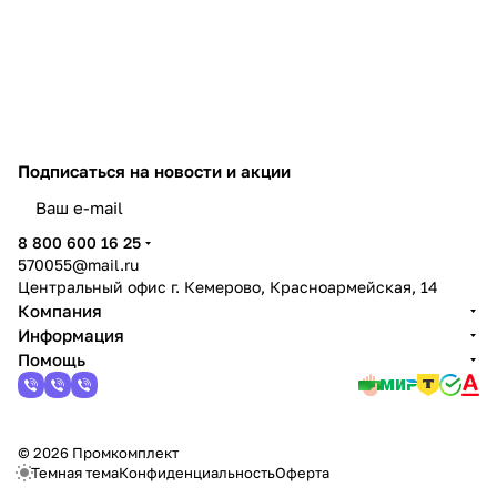
соединительных элементов
разных габаритов. Лоток
неперфорированный
выпускается по ТУ 27.33.13-
002-83135016-2017. По
требованиям безопасности
изделие соответствует
техническому регламенту ТР ТС
004/2011 и ГОСТ Р 52868-2021.
Подписаться
на новости и акции
политикой конфиденциальности
8 800 600 16 25
570055@mail.ru
Центральный офис г. Кемерово, Красноармейская, 14
Компания
Информация
Помощь
© 2026 Промкомплект
Темная тема
Конфиденциальность
Оферта