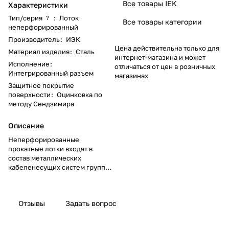
Все товары IEK
Характеристики
Тип/серия
:
Лоток
?
Все товары категории
неперфорированный
Производитель
:
ИЭК
Цена действительна только для
Материал изделия
:
Сталь
интернет-магазина и может
Исполнение
:
отличаться от цен в розничных
Интегрированный разъем
магазинах
Защитное покрытие
поверхности
:
Оцинковка по
методу Сендзимира
Описание
Неперфорированные
прокатные лотки входят в
состав металлических
кабеленесущих систем группы
компаний IEK. Предназначены
для прокладки и защиты
силовых и слаботочных
Отзывы
Задать вопрос
кабелей. При использовании
совместно с крышкой
обеспечивает максимальную