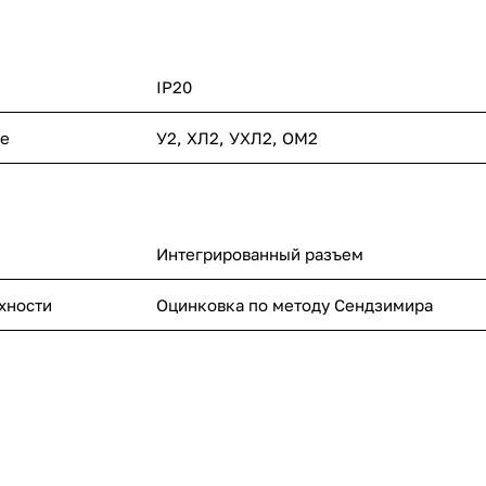
IP20
ие
У2, ХЛ2, УХЛ2, ОМ2
Интегрированный разъем
хности
Оцинковка по методу Сендзимира