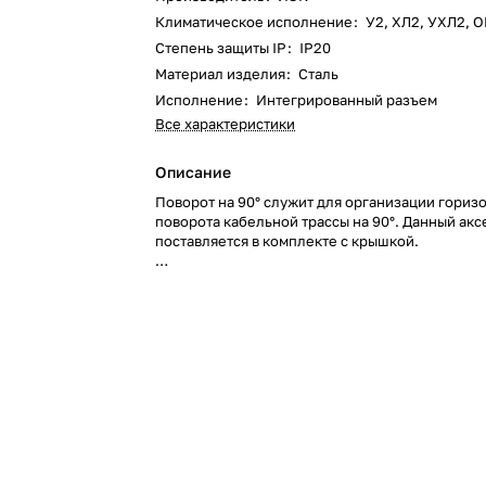
Климатическое исполнение
:
У2, ХЛ2, УХЛ2, 
Степень защиты IP
:
IP20
Материал изделия
:
Сталь
Исполнение
:
Интегрированный разъем
Все характеристики
Описание
Поворот на 90° служит для организации гориз
поворота кабельной трассы на 90°. Данный акс
поставляется в комплекте с крышкой.
Все аксессуары для металлических лотков изг
стали горячего цинкования методом Сендзими
слой цинка 10-20 мкм).