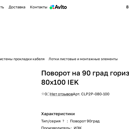
8
ить
Доставка
Контакты
истемы прокладки кабеля
Лотки листовые и монтажные элементы
Поворот на 90 град гориз
80х100 IEK
0
Нет отзывов
Арт.
CLP2P-080-100
Характеристики
Тип/серия
:
Поворот 90град
?
Производитель
:
ИЭК