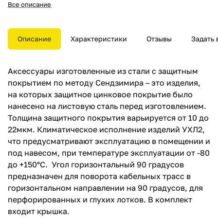
цинковое покрытие было
Все описание
нанесено на листовую сталь
перед изготовлением. Толщина
защитного покрытия
варьируется от 10 до 22мкм.
Описание
Характеристики
Отзывы
Задать 
Климатическое исполнение
изделий УХЛ2, что
предусматривают эксплуатацию
Аксессуары изготовленные из стали с защитным
в помещении и под навесом,
при температуре эксплуатации
покрытием по методу Сендзимира – это изделия,
от -80 до +150°С. Угол
на которых защитное цинковое покрытие было
горизонтальный 90 градусов
нанесено на листовую сталь перед изготовлением.
предназначен для поворота
кабельных трасс в
Толщина защитного покрытия варьируется от 10 до
горизонтальном направлении
22мкм. Климатическое исполнение изделий УХЛ2,
на 90 градусов, для
что предусматривают эксплуатацию в помещении и
перфорированных и глухих
лотков. В комплект входит
под навесом, при температуре эксплуатации от -80
крышка.
до +150°С. Угол горизонтальный 90 градусов
предназначен для поворота кабельных трасс в
горизонтальном направлении на 90 градусов, для
перфорированных и глухих лотков. В комплект
входит крышка.