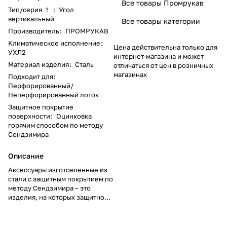
Все товары Промрукав
Тип/серия
:
Угол
?
вертикальный
Все товары категории
Производитель
:
ПРОМРУКАВ
Климатическое исполнение
:
Цена действительна только для
УХЛ2
интернет-магазина и может
Материал изделия
:
Сталь
отличаться от цен в розничных
магазинах
Подходит для
:
Перфорированный/
Неперфорированный лоток
Защитное покрытие
поверхности
:
Оцинковка
горячим способом по методу
Сендзимира
Описание
Аксессуары изготовленные из
стали с защитным покрытием по
методу Сендзимира – это
изделия, на которых защитное
цинковое покрытие было
нанесено на листовую сталь
перед изготовлением. Толщина