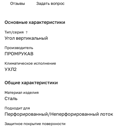
Отзывы
Задать вопрос
защитного покрытия
варьируется от 10 до 22мкм.
Климатическое исполнение
изделий УХЛ2, что
Основные характеристики
предусматривают эксплуатацию
в помещении и под навесом,
Тип/серия
?
при температуре эксплуатации
Угол вертикальный
от -80 до +150°С. Угол
вертикальный внутренний 45
Производитель
градусов предназначен для
ПРОМРУКАВ
подъема кабельных трасс на 45
градусов, для
Климатическое исполнение
перфорированных и глухих
УХЛ2
лотков. В комплект входит
крышка.
Общие характеристики
Материал изделия
Сталь
Подходит для
Перфорированный/Неперфорированный лоток
Защитное покрытие поверхности