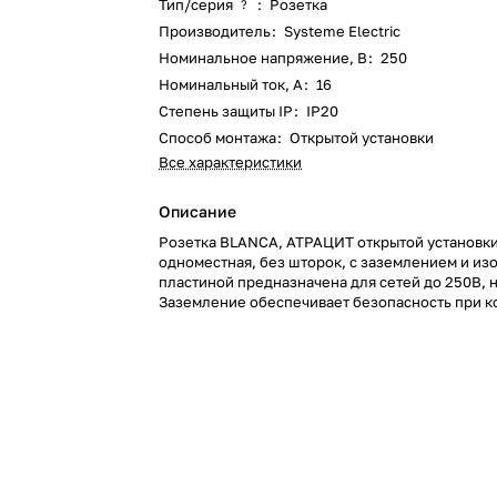
Тип/серия
:
Розетка
?
Производитель
:
Systeme Electric
Номинальное напряжение, В
:
250
Номинальный ток, А
:
16
Степень защиты IP
:
IP20
Способ монтажа
:
Открытой установки
Все характеристики
Описание
Розетка BLANCA, АТРАЦИТ открытой установк
одноместная, без шторок, с заземлением и и
пластиной предназначена для сетей до 250В, н
Заземление обеспечивает безопасность при 
прикосновении. Она изготовлена из ABS-пласт
установке и удобна в применении.