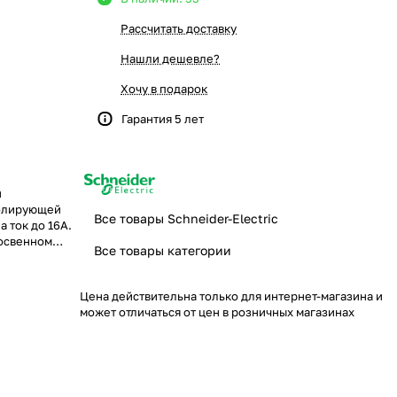
Рассчитать доставку
Нашли дешевле?
Хочу в подарок
Гарантия 5 лет
и
золирующей
Все товары Schneider-Electric
а ток до 16А.
косвенном
Все товары категории
ика, проста в
Цена действительна только для интернет-магазина и
может отличаться от цен в розничных магазинах