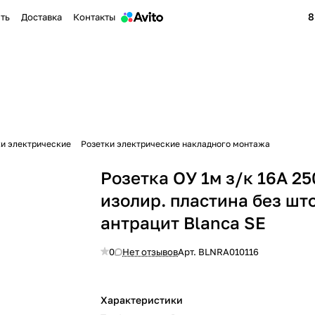
8
ить
Доставка
Контакты
ки электрические
Розетки электрические накладного монтажа
Розетка ОУ 1м з/к 16А 2
изолир. пластина без шт
антрацит Blanca SE
0
Нет отзывов
Арт.
BLNRA010116
Характеристики