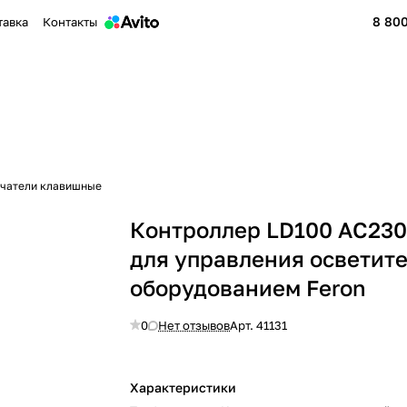
8 800
тавка
Контакты
чатели клавишные
Контроллер LD100 AC23
для управления осветит
оборудованием Feron
0
Нет отзывов
Арт.
41131
Характеристики