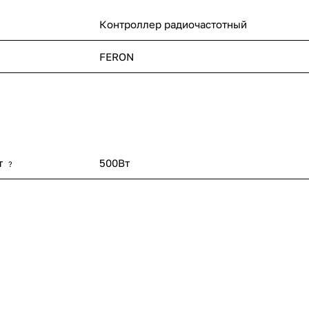
Контроллер радиочастотный
FERON
т
500Вт
?