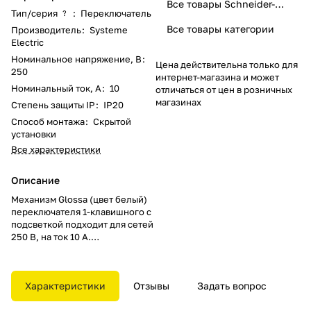
Все товары Schneider-Electric
Тип/серия
:
Переключатель
?
Все товары категории
Производитель
:
Systeme
Electric
Номинальное напряжение, В
:
Цена действительна только для
250
интернет-магазина и может
Номинальный ток, А
:
10
отличаться от цен в розничных
магазинах
Степень защиты IP
:
IP20
Способ монтажа
:
Скрытой
установки
Все характеристики
Описание
Механизм Glossa (цвет белый)
переключателя 1-клавишного с
подсветкой подходит для сетей
250 В, на ток 10 А.
- Благодаря современной
светодиодной подсветке
зеленого цвета изделие легко
Характеристики
Отзывы
Задать вопрос
найти в темноте.
- Переключатель позволяют