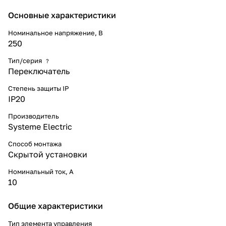
управлять одним источником
света с двух точек.
Основные характеристики
- Выполнен из материала
PС+ASA, стойкого к УФ-
Номинальное напряжение, В
излучению и появлению
250
царапин.
- Эргономичные клеммы
Тип/серия
?
расположены в два ряда: сверху
Переключатель
и снизу.
Степень защиты IP
IP20
Производитель
Systeme Electric
Способ монтажа
Скрытой установки
Номинальный ток, А
10
Общие характеристики
Тип элемента управления