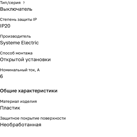
Тип/серия
?
к коррозии и деформациям.
Выключатель
Выключатель не будет
перегреваться при интенсивной
Степень защиты IP
эксплуатации, к тому же он не
IP20
имеет ограничений по количеству
нажатий.
Производитель
В производстве выключателей
Systeme Electric
Schneider Electric используются
материалы, которые
Способ монтажа
соответствуют самым высоким
Открытой установки
стандартам экологии и
санитарной гигиены. Каждый
Номинальный ток, А
выключатель выглядит уместно в
6
любом интерьере как стильный
элемент обстановки.
Общие характеристики
Материал изделия
Пластик
Защитное покрытие поверхности
Необработанная