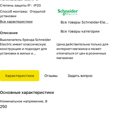
Степень защиты IP
:
IP20
Способ монтажа
:
Открытой
установки
Все характеристики
Все товары Schneider-Electric
Все товары категории
Описание
Выключатель бренда Schneider
Electric имеет классическую
Цена действительна только для
конструкцию и подходит для
интернет-магазина и может
установки в жилых и
отличаться от цен в розничных
коммерческих помещениях.
магазинах
Модель имеет заземление и
качественную защиту от
возгорания, поэтому ее
Характеристики
Отзывы
Задать вопрос
использование полностью
безопасно. Установка
выключателей осуществляется с
помощью анкерных и винтовых
Основные характеристики
соединений, а увидеть схему
подключения можно на упаковке.
Номинальное напряжение, В
Суппорт в выключателе установки
250
выполнен из нержавеющей стали,
которая отличается устойчивостью