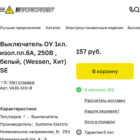
Лучшие предложения
Каталог
Электроустановочные изделия
Выклю
Выключатель ОУ 1кл.
157 руб.
изол.пл.6А, 250В ,
белый, (Wessen, Хит)
SE
В корзину
0
Нет отзывов
Арт.
VA16-131I-B
В наличии: 152
Рассчитать доставку
Характеристики
Нашли дешевле?
Тип/серия
:
Выключатель
?
Хочу в подарок
Производитель
:
Systeme Electric
Номинальное напряжение, В
:
250
Гарантия 5 лет
Номинальный ток, А
:
6