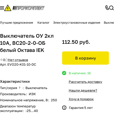
Лучшие предложения
Каталог
Электроустановочные изделия
Выклю
Выключатель ОУ 2кл
112.50 руб.
10А, ВС20-2-0-ОБ
белый Октава IEK
В корзину
0
Нет отзывов
Арт.
EVO20-K01-10-DC
В наличии: 16
Характеристики
Рассчитать доставку
Тип/серия
:
Выключатель
?
Нашли дешевле?
Производитель
:
ИЭК
Хочу в подарок
Номинальное напряжение, В
:
250
Диапазон температур
Гарантия 5 лет
эксплуатации
:
-25...40