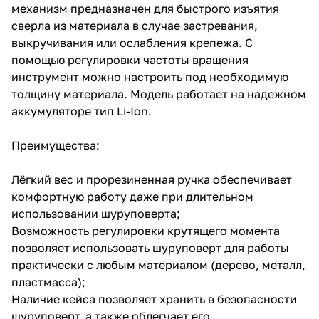
механизм предназначен для быстрого изъятия
работает на надежном
аккумуляторе тип Li-Ion.
сверла из материала в случае застревания,
выкручивания или ослабления крепежа. С
помощью регулировки частоты вращения
инструмент можно настроить под необходимую
толщину материала. Модель работает на надежном
аккумуляторе тип Li-Ion.
Преимущества:
Лёгкий вес и прорезиненная ручка обеспечивает
комфортную работу даже при длительном
использовании шуруповерта;
Возможность регулировки крутящего момента
позволяет использовать шуруповерт для работы
практически с любым материалом (дерево, металл,
пластмасса);
Наличие кейса позволяет хранить в безопасности
шуруповерт, а также облегчает его