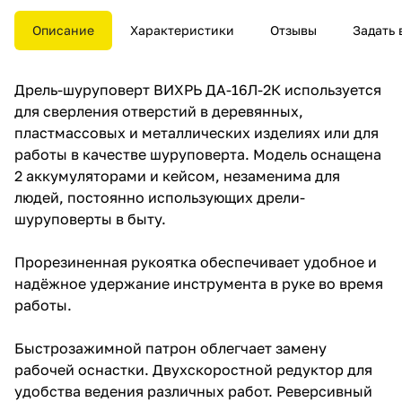
оснащена 2 аккумуляторами и
кейсом, незаменима для людей,
Описание
Характеристики
Отзывы
Задать 
постоянно использующих
дрели-шуруповерты в быту.
Дрель-шуруповерт ВИХРЬ ДА-16Л-2К используется
Прорезиненная рукоятка
обеспечивает удобное и
для сверления отверстий в деревянных,
надёжное удержание
пластмассовых и металлических изделиях или для
инструмента в руке во время
работы в качестве шуруповерта. Модель оснащена
работы.
2 аккумуляторами и кейсом, незаменима для
Быстрозажимной патрон
людей, постоянно использующих дрели-
облегчает замену рабочей
шуруповерты в быту.
оснастки. Двухскоростной
редуктор для удобства ведения
различных работ. Реверсивный
Прорезиненная рукоятка обеспечивает удобное и
механизм предназначен для
надёжное удержание инструмента в руке во время
быстрого изъятия сверла из
материала в случае
работы.
застревания, выкручивания или
ослабления крепежа. С
Быстрозажимной патрон облегчает замену
помощью регулировки частоты
вращения инструмент можно
рабочей оснастки. Двухскоростной редуктор для
настроить под необходимую
удобства ведения различных работ. Реверсивный
толщину материала. Модель