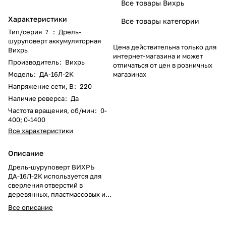
Все товары Вихрь
Характеристики
Все товары категории
Тип/серия
:
Дрель-
?
шуруповерт аккумуляторная
Цена действительна только для
Вихрь
интернет-магазина и может
Производитель
:
Вихрь
отличаться от цен в розничных
Модель
:
ДА-16Л-2К
магазинах
Напряжение сети, В
:
220
Наличие реверса
:
Да
Частота вращения, об/мин
:
0-
400; 0-1400
Все характеристики
Описание
Дрель-шуруповерт ВИХРЬ
ДА-16Л-2К используется для
сверления отверстий в
деревянных, пластмассовых и
металлических изделиях или
Все описание
для работы в качестве
шуруповерта. Модель