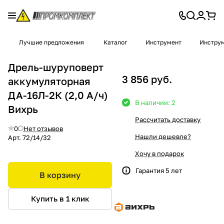
Лучшие предложения
Каталог
Инструмент
Инструм
Дрель-шуруповерт
3 856 руб.
аккумуляторная
ДА-16Л-2К (2,0 А/ч)
В наличии: 2
Вихрь
Рассчитать доставку
0
Нет отзывов
Нашли дешевле?
Арт.
72/14/32
Хочу в подарок
Гарантия 5 лет
В корзину
Купить в 1 клик