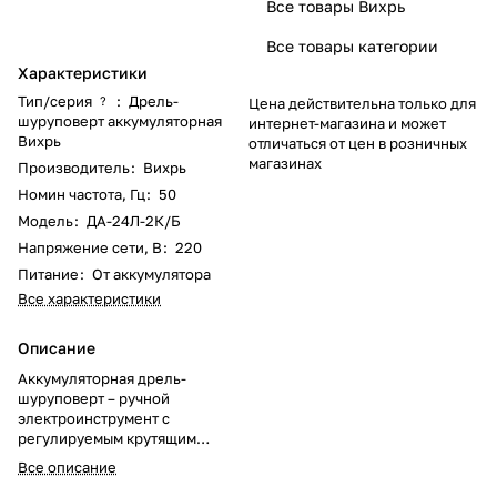
Все товары Вихрь
Все товары категории
Характеристики
Тип/серия
:
Дрель-
?
Цена действительна только для
шуруповерт аккумуляторная
интернет-магазина и может
Вихрь
отличаться от цен в розничных
магазинах
Производитель
:
Вихрь
Номин частота, Гц
:
50
Модель
:
ДА-24Л-2К/Б
Напряжение сети, В
:
220
Питание
:
От аккумулятора
Все характеристики
Описание
Аккумуляторная дрель-
шуруповерт – ручной
электроинструмент с
регулируемым крутящим
моментом, предназначенный
Все описание
для закручивания и