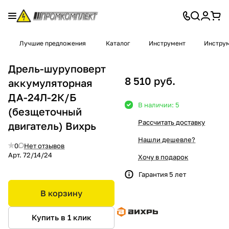
Лучшие предложения
Каталог
Инструмент
Инструм
Дрель-шуруповерт
8 510 руб.
аккумуляторная
ДА-24Л-2К/Б
В наличии: 5
(безщеточный
Рассчитать доставку
двигатель) Вихрь
Нашли дешевле?
0
Нет отзывов
Арт.
72/14/24
Хочу в подарок
Гарантия 5 лет
В корзину
Купить в 1 клик