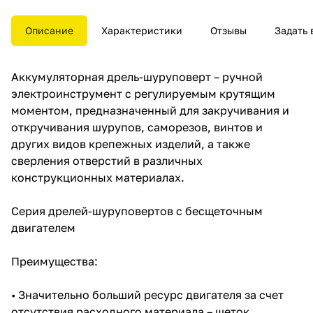
откручивания шурупов,
саморезов, винтов и других
видов крепежных изделий, а
Описание
Характеристики
Отзывы
Задать 
также сверления отверстий в
различных конструкционных
материалах.
Аккумуляторная дрель-шуруповерт – ручной
электроинструмент с регулируемым крутящим
моментом, предназначенный для закручивания и
откручивания шурупов, саморезов, винтов и
других видов крепежных изделий, а также
сверления отверстий в различных
конструкционных материалах.
Серия дрелей-шуруповертов с бесщеточным
двигателем
Преимущества:
• Значительно больший ресурс двигателя за счет
отсутствия расходного материала – щеток.