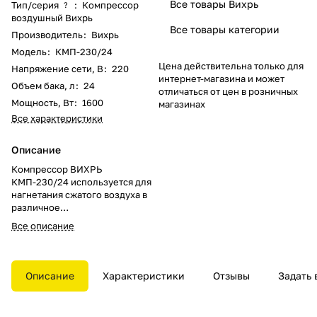
Все товары Вихрь
Тип/серия
:
Компрессор
?
воздушный Вихрь
Все товары категории
Производитель
:
Вихрь
Модель
:
КМП-230/24
Цена действительна только для
Напряжение сети, В
:
220
интернет-магазина и может
Объем бака, л
:
24
отличаться от цен в розничных
Мощность, Вт
:
1600
магазинах
Все характеристики
Описание
Компрессор ВИХРЬ
КМП-230/24 используется для
нагнетания сжатого воздуха в
различное
пневмооборудование в ходе
Все описание
строительно-ремонтных работ в
квартире или на даче.
Максимальная
производительность
Описание
Характеристики
Отзывы
Задать 
компрессора 230 литров в
минуту, объем ресивера 24
литра.