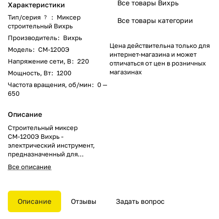
Все товары Вихрь
Характеристики
Тип/серия
:
Миксер
?
Все товары категории
строительный Вихрь
Производитель
:
Вихрь
Цена действительна только для
Модель
:
СМ-1200Э
интернет-магазина и может
Напряжение сети, В
:
220
отличаться от цен в розничных
магазинах
Мощность, Вт
:
1200
Частота вращения, об/мин
:
0 —
650
Описание
Строительный миксер
СМ-1200Э Вихрь -
электрический инструмент,
предназначенный для
перемешивания различных
Все описание
компонентов (сухой смеси,
жидкости) при получении
различных строительных и
отделочных материалов (бетон,
Описание
Отзывы
Задать вопрос
штукатурка, различные клеевые
смеси, краска и т.д.).