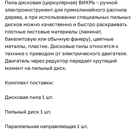
Пила дисковая (циркулярная) ВИХРЬ – ручной
относятся к технике с приводом
от электрического двигателя.
электроинструмент для прямолинейного распила
Двигатель через редуктор
дерева, а при использовании специальных пильных
передает крутящий момент на
дисков можно качественно и быстро раскраивать
пильный диск.
плотные листовые материалы (ламинат,
бакелитовую или обычную фанеру), цветные
металлы, пластик. Дисковые пилы относятся к
технике с приводом от электрического двигателя.
Двигатель через редуктор передает крутящий
момент на пильный диск.
Комплект поставки:
Дисковая пила 1 шт.
Пильный диск 1 шт.
Параллельная направляющая 1 шт.