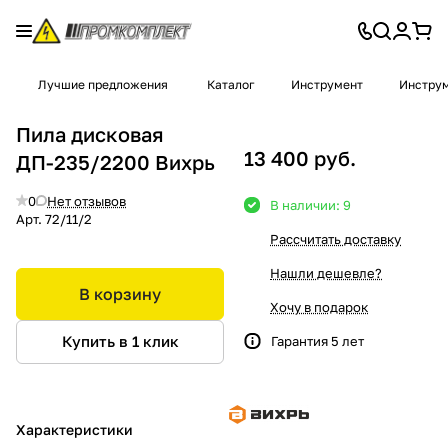
Лучшие предложения
Каталог
Инструмент
Инструм
Пила дисковая
13 400 руб.
ДП-235/2200 Вихрь
0
Нет отзывов
В наличии: 9
Арт.
72/11/2
Рассчитать доставку
Нашли дешевле?
В корзину
Хочу в подарок
Купить в 1 клик
Гарантия 5 лет
Характеристики