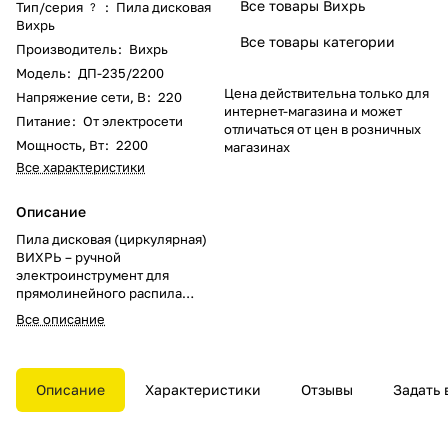
Все товары Вихрь
Тип/серия
:
Пила дисковая
?
Вихрь
Все товары категории
Производитель
:
Вихрь
Модель
:
ДП-235/2200
Цена действительна только для
Напряжение сети, В
:
220
интернет-магазина и может
Питание
:
От электросети
отличаться от цен в розничных
Мощность, Вт
:
2200
магазинах
Все характеристики
Описание
Пила дисковая (циркулярная)
ВИХРЬ – ручной
электроинструмент для
прямолинейного распила
дерева, а при использовании
Все описание
специальных пильных дисков
можно качественно и быстро
раскраивать плотные листовые
материалы (ламинат,
Описание
Характеристики
Отзывы
Задать 
бакелитовую или обычную
фанеру), цветные металлы,
пластик. Дисковые пилы