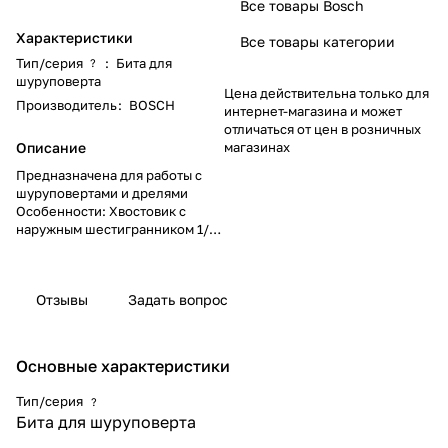
Все товары Bosch
Характеристики
Все товары категории
Тип/серия
:
Бита для
?
шуруповерта
Цена действительна только для
Производитель
:
BOSCH
интернет-магазина и может
отличаться от цен в розничных
Описание
магазинах
Предназначена для работы с
шуруповертами и дрелями
Особенности: Хвостовик с
наружным шестигранником 1/4
дюйма Изготовлена с
применением специальных
методов закалки.
Отзывы
Задать вопрос
Основные характеристики
Тип/серия
?
Бита для шуруповерта