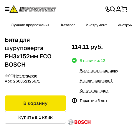
Лучшие предложения
Каталог
Инструмент
Инструм
Бита для
114.11 руб.
шуруповерта
PH3х152мм ECO
В наличии: 12
BOSCH
Рассчитать доставку
0
Нет отзывов
Нашли дешевле?
Арт.
2608521256/1
Хочу в подарок
Гарантия 5 лет
В корзину
Купить в 1 клик