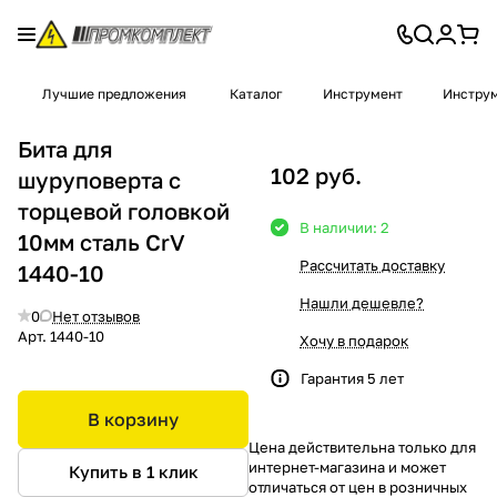
Лучшие предложения
Каталог
Инструмент
Инструм
Бита для
102 руб.
шуруповерта с
торцевой головкой
В наличии: 2
10мм сталь CrV
Рассчитать доставку
1440-10
Нашли дешевле?
0
Нет отзывов
Арт.
1440-10
Хочу в подарок
Гарантия 5 лет
В корзину
Цена действительна только для
интернет-магазина и может
Купить в 1 клик
отличаться от цен в розничных