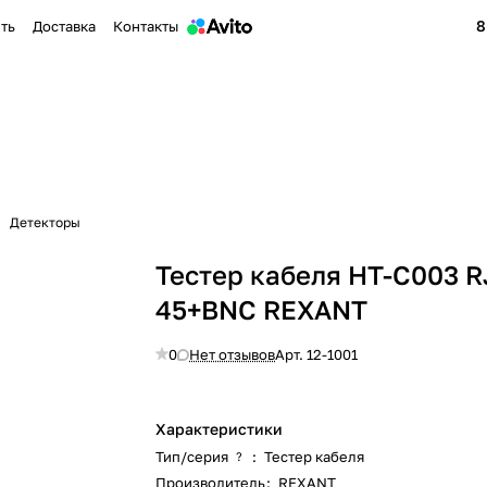
8
ить
Доставка
Контакты
Детекторы
Тестер кабеля HT-C003 R
45+BNC REXANT
0
Нет отзывов
Арт.
12-1001
Характеристики
Тип/серия
:
Тестер кабеля
?
Производитель
:
REXANT