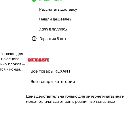
Рассчитать доставку
Нашли дешевле?
Хочу в подарок
Гарантия 5 лет
назначен для
 на основе
ьных блоков —
тся к концам
Все товары REXANT
C.
обрыв и
Все товары категории
на для
дикация есть
дуле, на нее
Цена действительна только для интернет-магазина и
может отличаться от цен в розничных магазинах
сы и имеет
комплекте)