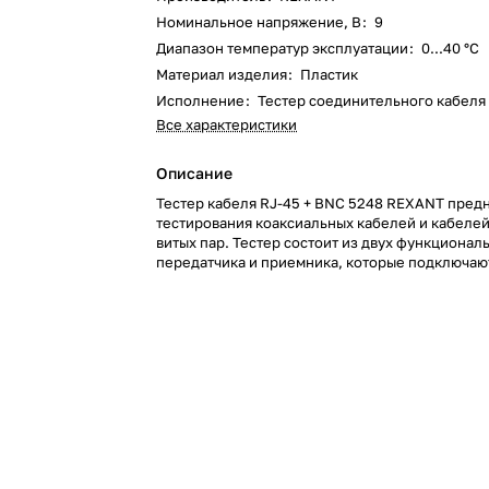
Номинальное напряжение, В
:
9
Диапазон температур эксплуатации
:
0...40 °C
Материал изделия
:
Пластик
Исполнение
:
Тестер соединительного кабеля
Все характеристики
Описание
Тестер кабеля RJ-45 + BNC 5248 REXANT пред
тестирования коаксиальных кабелей и кабелей
витых пар. Тестер состоит из двух функционал
передатчика и приемника, которые подключаю
кабельной линии через разъемы RJ-45 или BN
Инструмент проверяет правильность обжима, 
короткое замыкание, а также целостность экра
экранированной витой пары. Светодиодная ин
на основном блоке прибора и на удаленном мо
выводится результат тестирования.
Корпус изготовлен из ударопрочной пластмас
красивый практичный дизайн.
Батарея: 9В Крона (6F 22) (не поставляется в 