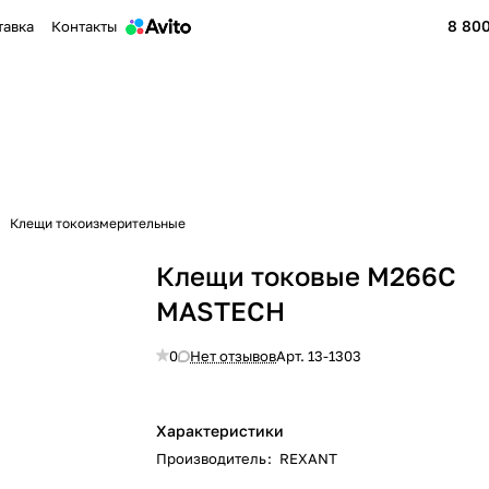
8 800
тавка
Контакты
Клещи токоизмерительные
Клещи токовые M266C
MASTECH
0
Нет отзывов
Арт.
13-1303
Характеристики
Производитель
:
REXANT