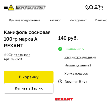
Лучшие предложения
Каталог
Инструмент
Паяльно
Канифоль сосновая
140 руб.
100гр марка А
REXANT
В наличии: 5
0
Нет отзывов
Рассчитать доставку
Арт.
09-3711
Нашли дешевле?
Хочу в подарок
В корзину
Гарантия 5 лет
Купить в 1 клик