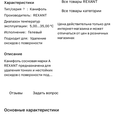
Все товары REXANT
Характеристики
Тип/серия
:
Канифоль
?
Все товары категории
Производитель
:
REXANT
Диапазон температур
Цена действительна только для
эксплуатации
:
5,00...35,00 °C
интернет-магазина и может
Исполнение
:
Гелевый
отличаться от цен в розничных
магазинах
Подходит для
:
Удаление
оксидов с поверхности
Описание
Канифоль сосновая марки А
REXANT предназначена для
удаления тонких и нестойких
оксидов с поверхности под
пайку, улучшения растекания
жидкого припоя при пайке
печатных плат и
Отзывы
Задать вопрос
радиокомпонентов.
Изготовлена в соответствии с
ГОСТ 19113-84.
Канифоль представляет собой
Основные характеристики
хрупкое стекловидное