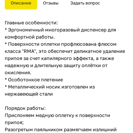
припоя с печатных плат при
Описание
Отзывы
Задать вопрос
ремонтных работах. После её
применения отпадает
необходимость в чистке
Главные особенности:
контактных площадок платы и
контактов радиодеталей.
* Эргономичный многоразовый диспенсер для
Удобный бокс сделает
комфортной работы.
использование ленты более
* Поверхности оплетки профлюсована флюсом
комфортным.
класса "RMA", это обеспечит деликатное удаление
припоя за счет капилярного эффекта, а также
надежную и длительную защиту оплётки от
окисления.
* Особотонкое плетение
* Металлический носик изготовлен из
нержавеющей стали
Порядок работы:
Прислоняем медную оплетку к поверхности
припоя;
Разогретым паяльником размягчаем излишний