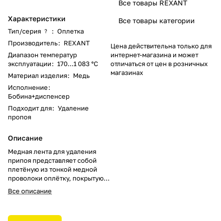
Все товары REXANT
Характеристики
Все товары категории
Тип/серия
:
Оплетка
?
Производитель
:
REXANT
Цена действительна только для
Диапазон температур
интернет-магазина и может
эксплуатации
:
170...1 083 °C
отличаться от цен в розничных
магазинах
Материал изделия
:
Медь
Исполнение
:
Бобина+диспенсер
Подходит для
:
Удаление
пропоя
Описание
Медная лента для удаления
припоя представляет собой
плетёную из тонкой медной
проволоки оплётку, покрытую
специальным безотмывным
Все описание
флюсом.
Такая медная лента
применяется для удаления