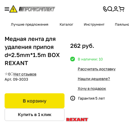
Лучшие предложения
Каталог
Инструмент
Паяльно
Медная лента для
262 руб.
удаления припоя
d=2.5mm*1.5m BOX
В наличии: 10
REXANT
Рассчитать доставку
0
Нет отзывов
Нашли дешевле?
Арт.
09-3033
Хочу в подарок
Гарантия 5 лет
В корзину
Купить в 1 клик