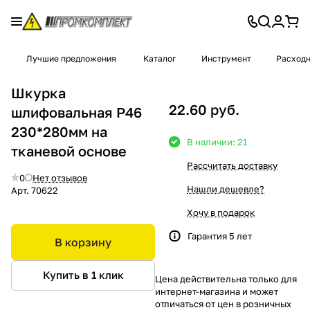
Лучшие предложения
Каталог
Инструмент
Расход
Шкурка
22.60 руб.
шлифовальная Р46
230*280мм на
В наличии: 21
тканевой основе
Рассчитать доставку
0
Нет отзывов
Нашли дешевле?
Арт.
70622
Хочу в подарок
Гарантия 5 лет
В корзину
Купить в 1 клик
Цена действительна только для
интернет-магазина и может
отличаться от цен в розничных