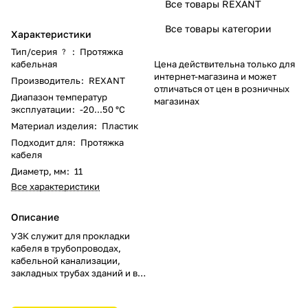
Все товары REXANT
Все товары категории
Характеристики
Тип/серия
:
Протяжка
?
кабельная
Цена действительна только для
интернет-магазина и может
Производитель
:
REXANT
отличаться от цен в розничных
Диапазон температур
магазинах
эксплуатации
:
-20...50 °C
Материал изделия
:
Пластик
Подходит для
:
Протяжка
кабеля
Диаметр, мм
:
11
Все характеристики
Описание
УЗК служит для прокладки
кабеля в трубопроводах,
кабельной канализации,
закладных трубах зданий и в
других труднодоступных
полостях.