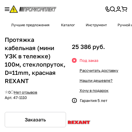
Лучшие предложения
Каталог
Инструмент
Ручной 
Протяжка
25 386 руб.
кабельная (мини
УЗК в тележке)
Под заказ
100м, стеклопруток,
Рассчитать доставку
D=11mm, красная
REXANT
Нашли дешевле?
Хочу в подарок
0
Нет отзывов
Арт.
47-1110
Гарантия 5 лет
Заказать