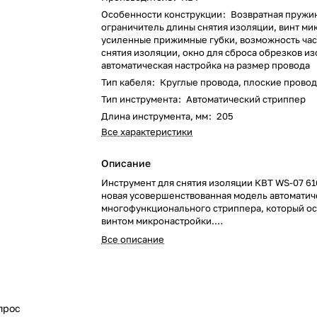
Особенности конструкции
:
Возвратная пружи
ограничитель длины снятия изоляции, винт ми
усиленные прижимные губки, возможность ча
снятия изоляции, окно для сброса обрезков из
автоматическая настройка на размер провода
Тип кабеля
:
Круглые провода, плоские прово
Тип инструмента
:
Автоматический стриппер
Длина инструмента, мм
:
205
Все характеристики
Описание
Инструмент для снятия изоляции КВТ WS-07 616
новая усовершенствованная модель автоматич
многофункционального стриппера, который о
винтом микронастройки.
Инструмент сочетает в себе три полезные фун
Все описание
изоляции с проводов 0.05–6.0 мм2, резку про
сечением до 6.0 мм2 и опрессовку наконечник
мм2.
Изделие имеет металлическую рамку корпуса,
обладает высоким уровнем прочности и значи
прос
увеличивает рабочий ресурс ручного приспос