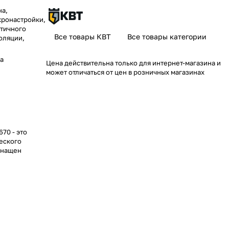
на,
кронастройки,
стичного
Все товары КВТ
Все товары категории
оляции,
да
Цена действительна только для интернет-магазина и
может отличаться от цен в розничных магазинах
70 - это
еского
снащен
кции: снятие
водов
ов 0.5–6.0
 которая
тельно
обления.