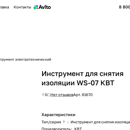
8 800
тавка
Контакты
трумент электротехнический
Инструмент для снятия
изоляции WS-07 КВТ
0
Нет отзывов
Арт.
61670
Характеристики
Тип/серия
:
Инструмент для снятия изоляц
?
Производитель
:
КВТ