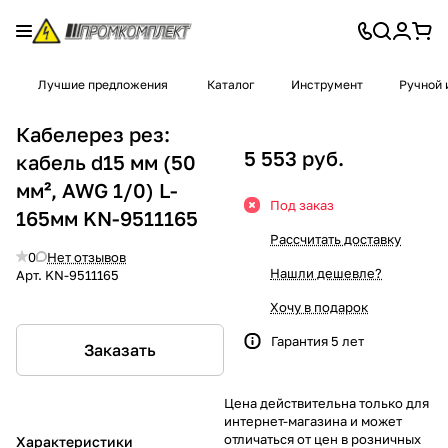
Лучшие предложения
Каталог
Инструмент
Ручной 
Кабелерез рез:
5 553 руб.
кабель d15 мм (50
мм², AWG 1/0) L-
Под заказ
165мм KN-9511165
Рассчитать доставку
0
Нет отзывов
Нашли дешевле?
Арт.
KN-9511165
Хочу в подарок
Гарантия 5 лет
Заказать
Цена действительна только для
интернет-магазина и может
отличаться от цен в розничных
Характеристики