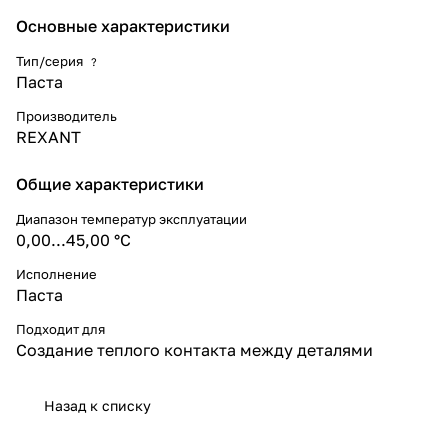
Применяется при сборке,
Основные характеристики
ремонте и обслуживании
компьютеров, ноутбуков,
Тип/серия
?
оргтехники, серверных станций
Паста
или промышленного
оборудования.
Производитель
REXANT
Способ применения:
выдавить необходимое
количество пасты; нанести, до
Общие характеристики
образования ровного слоя, по
всей поверхности теплового
Диапазон температур эксплуатации
контакта; соединить детали,
0,00...45,00 °C
слегка сдавливая.
Исполнение
Паста
Подходит для
Создание теплого контакта между деталями
Назад к списку