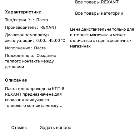
Все товары REXANT
Характеристики
Все товары категории
Тип/серия
:
Паста
?
Производитель
:
REXANT
Цена действительна только для
Диапазон температур
интернет-магазина и может
эксплуатации
:
0,00...45,00 °C
отличаться от цен в розничных
магазинах
Исполнение
:
Паста
Подходит для
:
Создание
теплого контакта между
деталями
Описание
Паста теплопроводная КПТ-8
REXANT предназначена для
создания наилучшего
теплового контакта между
двумя соприкасающимися
металлическими
поверхностями деталей
Отзывы
Задать вопрос
оборудования различного
назначения, путем заполнения
зазора между ними.