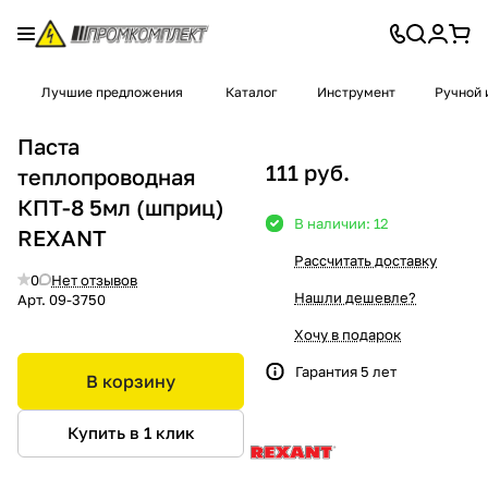
Лучшие предложения
Каталог
Инструмент
Ручной 
Паста
111 руб.
теплопроводная
КПТ-8 5мл (шприц)
В наличии: 12
REXANT
Рассчитать доставку
0
Нет отзывов
Нашли дешевле?
Арт.
09-3750
Хочу в подарок
Гарантия 5 лет
В корзину
Купить в 1 клик