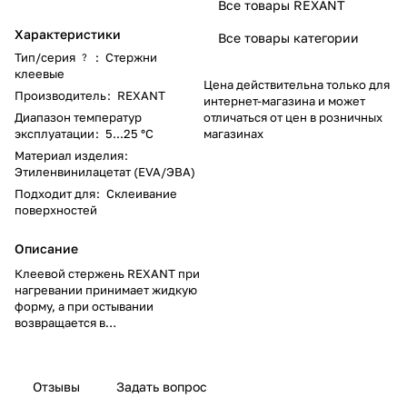
Все товары REXANT
Характеристики
Все товары категории
Тип/серия
:
Стержни
?
клеевые
Цена действительна только для
Производитель
:
REXANT
интернет-магазина и может
Диапазон температур
отличаться от цен в розничных
эксплуатации
:
5...25 °C
магазинах
Материал изделия
:
Этиленвинилацетат (EVA/ЭВА)
Подходит для
:
Склеивание
поверхностей
Описание
Клеевой стержень REXANT при
нагревании принимает жидкую
форму, а при остывании
возвращается в
первоначальное твердое
состояние, склеивая
поверхности. Подходит для
Отзывы
Задать вопрос
соединения и фиксации
различных деталей в