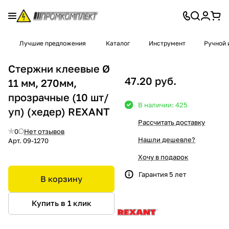
Лучшие предложения
Каталог
Инструмент
Ручной 
Стержни клеевые Ø
47.20 руб.
11 мм, 270мм,
прозрачные (10 шт/
В наличии: 425
уп) (хедер) REXANT
Рассчитать доставку
0
Нет отзывов
Нашли дешевле?
Арт.
09-1270
Хочу в подарок
Гарантия 5 лет
В корзину
Купить в 1 клик