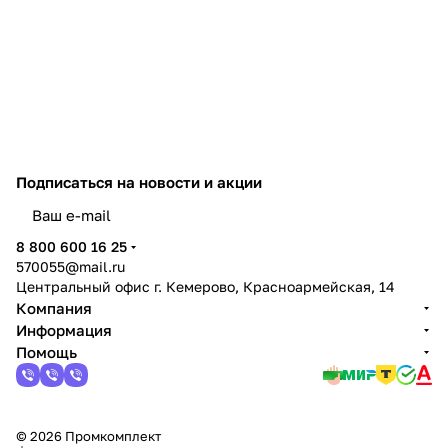
потребляемая мощность, тем
выше производительность
выхода расплавленной массы.
Температура расплавленного
клея в среднем выше 150 ℃,
поэтому необходимо избегать
любого контакта с кожей.
Основными компонентами
являются смолы и полимеры.
Для усиления их действия в
Подписаться
на новости и акции
состав клея добавляют воски,
стабилизаторы,
политикой конфиденциальности
пластификаторы и др.
8 800 600 16 25
570055@mail.ru
Центральный офис г. Кемерово, Красноармейская, 14
Компания
Информация
Помощь
© 2026 Промкомплект