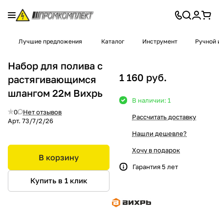
Лучшие предложения
Каталог
Инструмент
Ручной 
Набор для полива с
1 160 руб.
растягивающимся
шлангом 22м Вихрь
В наличии: 1
0
Нет отзывов
Рассчитать доставку
Арт.
73/7/2/26
Нашли дешевле?
Хочу в подарок
В корзину
Гарантия 5 лет
Купить в 1 клик