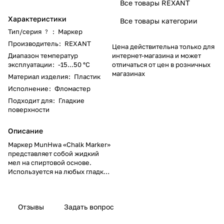
Все товары REXANT
Характеристики
Все товары категории
Тип/серия
:
Маркер
?
Производитель
:
REXANT
Цена действительна только для
Диапазон температур
интернет-магазина и может
эксплуатации
:
-15...50 °C
отличаться от цен в розничных
магазинах
Материал изделия
:
Пластик
Исполнение
:
Фломастер
Подходит для
:
Гладкие
поверхности
Описание
Маркер MunHwa «Chalk Marker»
представляет собой жидкий
мел на спиртовой основе.
Используется на любых гладких
поверхностях: зеркалах,
стеклах, окнах, металле,
пластике, плитке.
Отзывы
Задать вопрос
Меловой маркер не крошится,
не осыпается, не смазывается и