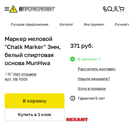
Лучшие предложения
Каталог
Инструмент
Ручной 
Маркер меловой
371 руб.
"Chalk Marker" 3мм,
белый спиртовая
В наличии: 7
основа MunHwa
Рассчитать доставку
0
Нет отзывов
Нашли дешевле?
Арт.
08-7005
Хочу в подарок
Гарантия 5 лет
В корзину
Купить в 1 клик