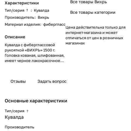
Все товары Вихрь
Характеристики
Тип/серия
:
Кувалда
?
Все товары категории
Производитель
:
Вихрь
Материал изделия
:
фибергласс
Цена действительна только для
интернет-магазина и может
Описание
отличаться от цен в розничных
магазинах
Кувалда с фиберглассовой
рукояткой «ВИХРЬ» 1500 г.
Головка кованая, шлифованная,
имеет черное лакокрасочное
покрытие. Бойку придана
селективная закалка,
обеспечивающая особую
Отзывы
Задать вопрос
твердость и прочность.
Рукоятка изготовлена из
фибергласса (стеклопластика),
обладающего высокой
Основные характеристики
механической прочностью, и
устойчива к воздействию масел,
Тип/серия
?
бензина и растворителей.
Кувалда
Фиберглассовая рукоятка
амортизирует отдачу при ударе.
Производитель