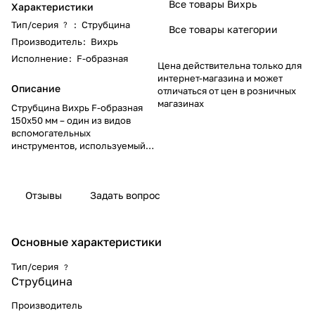
Все товары Вихрь
Характеристики
Тип/серия
:
Струбцина
?
Все товары категории
Производитель
:
Вихрь
Исполнение
:
F-образная
Цена действительна только для
интернет-магазина и может
Описание
отличаться от цен в розничных
магазинах
Струбцина Вихрь F-образная
150х50 мм – один из видов
вспомогательных
инструментов, используемый
для фиксации каких-либо
деталей в момент обработки
или для плотного прижатия их
Отзывы
Задать вопрос
друг к другу при сверлении,
склеивании и т.п.
Основные характеристики
Тип/серия
?
Струбцина
Производитель