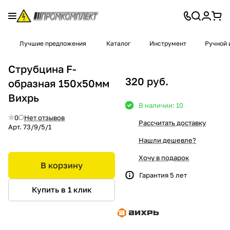
Лучшие предложения
Каталог
Инструмент
Ручной 
Струбцина F-
320 руб.
образная 150х50мм
Вихрь
В наличии: 10
0
Нет отзывов
Рассчитать доставку
Арт.
73/9/5/1
Нашли дешевле?
Хочу в подарок
В корзину
Гарантия 5 лет
Купить в 1 клик