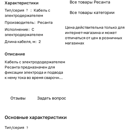
Все товары Ресанта
Характеристики
Тип/серия
:
Кабель с
?
Все товары категории
электродержателем
Производитель
:
Ресанта
Цена действительна только для
Исполнение
:
С
интернет-магазина и может
электродержателем
отличаться от цен в розничных
Длина кабеля, м
:
2
магазинах
Описание
Кабель с электрододержателем
Ресанта предназначен для
фиксации электрода и подвода
к нему тока во время сварочных
работ методом MMA.
Электропроводящие части
изолированы от случайного
Отзывы
Задать вопрос
прикосновения. Длина — 2 м.
Сечение кабеля — 25 мм2.
Материал — медь.
Основные характеристики
Тип/серия
?