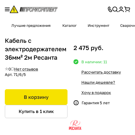
Лучшие предложения
Каталог
Инструмент
Сварочн
Кабель с
2 475 руб.
электродержателем
36мм² 2м Ресанта
В наличии: 11
0
Нет отзывов
Рассчитать доставку
Арт.
71/6/5
Нашли дешевле?
Хочу в подарок
В корзину
Гарантия 5 лет
Купить в 1 клик