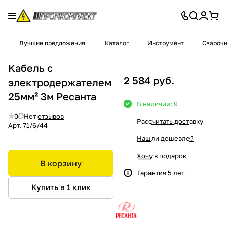
Лучшие предложения
Каталог
Инструмент
Сварочн
Кабель с
2 584 руб.
электродержателем
25мм² 3м Ресанта
В наличии: 9
0
Нет отзывов
Рассчитать доставку
Арт.
71/6/44
Нашли дешевле?
Хочу в подарок
В корзину
Гарантия 5 лет
Купить в 1 клик