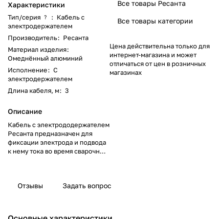
Все товары Ресанта
Характеристики
Тип/серия
:
Кабель с
?
Все товары категории
электродержателем
Производитель
:
Ресанта
Цена действительна только для
Материал изделия
:
интернет-магазина и может
Омеднённый алюминий
отличаться от цен в розничных
Исполнение
:
С
магазинах
электродержателем
Длина кабеля, м
:
3
Описание
Кабель с электрододержателем
Ресанта предназначен для
фиксации электрода и подвода
к нему тока во время сварочных
работ методом MMA.
Электропроводящие части
изолированы от случайного
Отзывы
Задать вопрос
прикосновения. Длина — 3 м.
Сечение кабеля — 25 мм2.
Материал — омеднённый
алюминий.
Основные характеристики