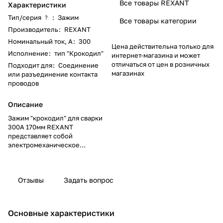
Все товары REXANT
Характеристики
Тип/серия
:
Зажим
?
Все товары категории
Производитель
:
REXANT
Номинальный ток, А
:
300
Цена действительна только для
Исполнение
:
тип "Крокодил"
интернет-магазина и может
отличаться от цен в розничных
Подходит для
:
Соединение
магазинах
или разъединение контакта
проводов
Описание
Зажим "крокодил" для сварки
300А 170мм REXANT
представляет собой
электромеханическое
устройство, предназначенное
для оперативного соединения
или разъединения контакта
Отзывы
Задать вопрос
проводов при выполнении
сварочных работ,
измерительных работ или
монтажа электрических и
Основные характеристики
слаботочных сетей. Зажим