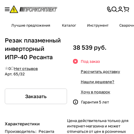
Лучшие предложения
Каталог
Инструмент
Сварочн
Резак плазменный
38 539 руб.
инверторный
ИПР-40 Ресанта
Под заказ
0
Нет отзывов
Рассчитать доставку
Арт.
65/32
Нашли дешевле?
Хочу в подарок
Заказать
Гарантия 5 лет
Цена действительна только для
Характеристики
интернет-магазина и может
Производитель
:
Ресанта
отличаться от цен в розничных