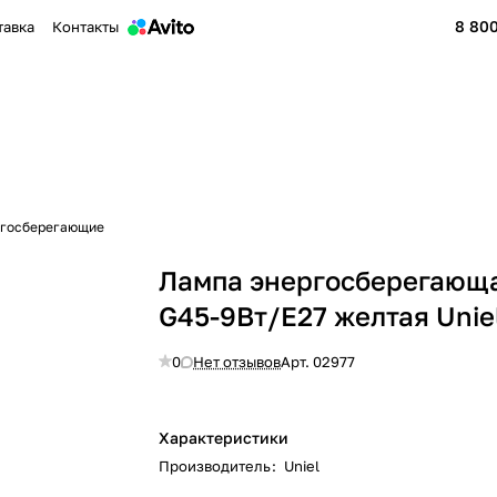
8 800
тавка
Контакты
ргосберегающие
Лампа энергосберегающа
G45-9Вт/E27 желтая Unie
0
Нет отзывов
Арт.
02977
Характеристики
Производитель
:
Uniel