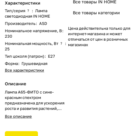
Все товары IN HOME
Характеристики
Тип/серия
:
Лампа
?
Все товары категории
светодиодная IN HOME
Производитель
:
ASD
Цена действительна только для
Номинальное напряжение, В
:
интернет-магазина и может
230
отличаться от цен в розничных
Номинальная мощность, Вт
:
?
магазинах
25
Тип цоколя (патрон)
:
E27
Форма
:
Грушевидная
Все характеристики
Описание
Лампа А65-ФИТО с сине-
красным спектром
предназначена для ускорения
роста и развития растений,
эффективна в сочетании с
Все описание
естественным дневным светом.
Световой поток без пульсациии
делает лампу безопасной для