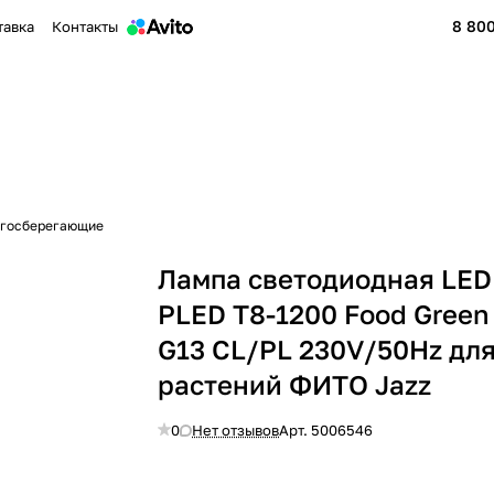
8 800
тавка
Контакты
ргосберегающие
Лампа светодиодная LED
PLED T8-1200 Food Green
G13 CL/PL 230V/50Hz дл
растений ФИТО Jazz
0
Нет отзывов
Арт.
5006546