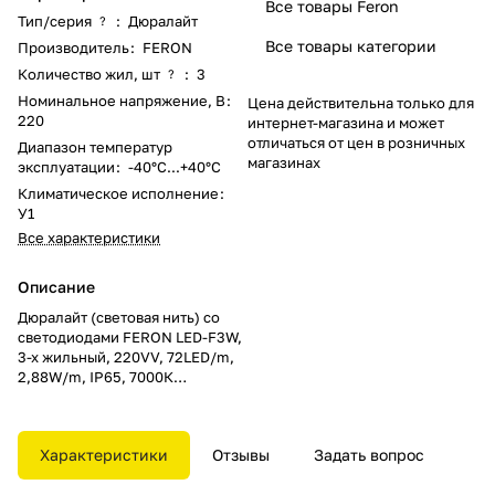
Все товары Feron
Тип/серия
:
Дюралайт
?
Все товары категории
Производитель
:
FERON
Количество жил, шт
:
3
?
Номинальное напряжение, В
:
Цена действительна только для
220
интернет-магазина и может
отличаться от цен в розничных
Диапазон температур
магазинах
эксплуатации
:
-40°C...+40°C
Климатическое исполнение
:
У1
Все характеристики
Описание
Дюралайт (световая нить) со
светодиодами FERON LED-F3W,
3-х жильный, 220VV, 72LED/m,
2,88W/m, IP65, 7000К
(дневной), в комплекте 2
заглушки+ 2 сетевых шнура+2
коннектора, Кратность резки
Характеристики
Отзывы
Задать вопрос
мм 2000мм, бобина
50м*11*18мм