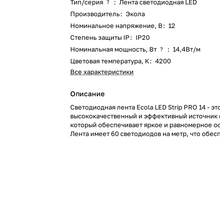
Тип/серия
:
Лента светодиодная LED
?
Производитель
:
Экола
Номинальное напряжение, В
:
12
Степень защиты IP
:
IP20
Номинальная мощность, Вт
:
14,4Вт/м
?
Цветовая температура, К
:
4200
Все характеристики
Описание
Светодиодная лента Ecola LED Strip PRO 14 - эт
высококачественный и эффективный источник 
который обеспечивает яркое и равномерное о
Лента имеет 60 светодиодов на метр, что обес
яркость 18 лм на каждый светодиод и общую яр
на метр. Свет имеет температуру 4200K, что с
приятную и комфортную атмосферу в помещен
потребляет всего 4 Вт на метр, что делает ее о
экономичной. Она имеет длину 5 метров и шири
позволяет легко установить ее в любом месте.
защиту IP20, что обеспечивает защиту от пыли 
P2LV14ESB - это модель, которая гарантирует 
качество и долговечность