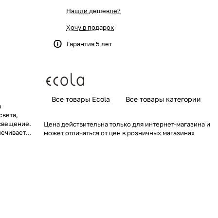
Нашли дешевле?
Хочу в подарок
Гарантия 5 лет
Все товары Ecola
Все товары категории
о
света,
свещение.
Цена действительна только для интернет-магазина и
печивает
может отличаться от цен в розничных магазинах
кость 1080 лм
оздает
ии. Лента
чень
ну 10 мм, что
 Лента имеет
и влаги.
высокое