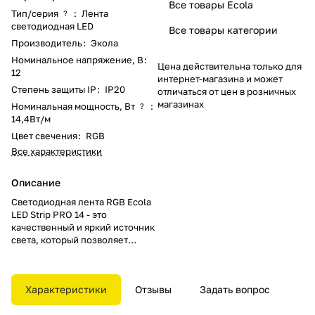
Все товары Ecola
Тип/серия
:
Лента
?
светодиодная LED
Все товары категории
Производитель
:
Экола
Номинальное напряжение, В
:
Цена действительна только для
12
интернет-магазина и может
Степень защиты IP
:
IP20
отличаться от цен в розничных
магазинах
Номинальная мощность, Вт
:
?
14,4Вт/м
Цвет свечения
:
RGB
Все характеристики
Описание
Светодиодная лента RGB Ecola
LED Strip PRO 14 - это
качественный и яркий источник
света, который позволяет
создавать уникальные световые
эффекты. Лента имеет 60
светодиодов на метр, что
Характеристики
Отзывы
Задать вопрос
обеспечивает высокую яркость
и равномерность освещения.